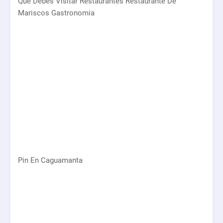
Que Debes Visitar Restaurantes Restaurante De
Mariscos Gastronomia
Pin En Caguamanta