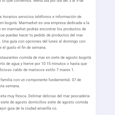
 lo que comemos. Menú día por día del 3 al 9 de
 horarios servicios teléfonos e información de
 en bogotá. Marmarket es una empresa dedicada a la
e en marmarket podrás encontrar los productos de
ue puedas hacer tu pedido de productos del mar
s. Una guía con opciones del lunes al domingo con
e el gusto el fin de semana.
taurantes comida de mar en siete de agosto bogotá.
rto de agua y hierve por 10 15 minutos o hasta que
licioso caldo de mariscos estilo 7 mares 1.
en familia con un componente fundamental. 07 de
esta semana.
a muy fresca. Delimar delicias del mar pescadería
 siete de agosto domicilios siete de agosto comida
jor guia de la ciudad amarilla co.